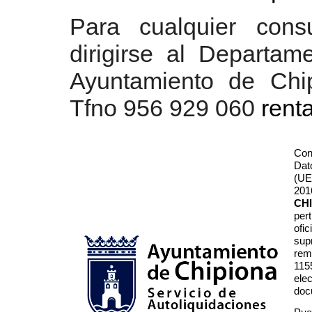
Para cualquier cons
dirigirse al Departa
Ayuntamiento de Chi
Tfno 956 929 060
rent
Con
Dat
(UE
201
CH
pert
ofi
sup
remi
115
ele
doc